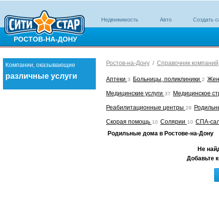
Недвижимость
Авто
Создать с
РОСТОВ-НА-ДОНУ
Ростов-на-Дону
/
Справочник компаний
Компании, оказывающие
различные услуги
Аптеки
Больницы, поликлиники
Жен
3
2
Медицинские услуги
Медицинское с
37
Реабилитационные центры
Родильн
28
Скорая помощь
Солярии
СПА-са
10
10
Родильные дома в Ростове-на-Дону
Не най
Добавьте к